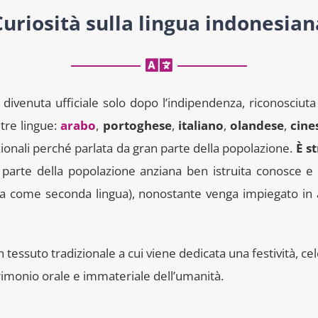
Curiosità sulla lingua indonesian
, divenuta ufficiale solo dopo l’indipendenza, riconosciut
tre lingue:
arabo
,
portoghese
,
italiano
,
olandese
,
cine
azionali perché parlata da gran parte della popolazione.
È s
an parte della popolazione anziana ben istruita conosce e
iuta come seconda lingua), nonostante venga impiegato in
tessuto tradizionale a cui viene dedicata una festività, cel
imonio orale e immateriale dell’umanità.