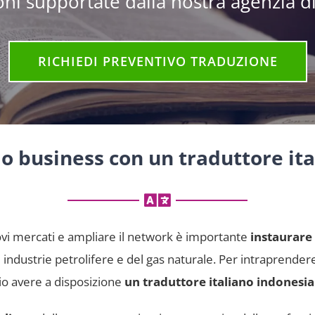
ni supportate dalla nostra agenzia di
RICHIEDI PREVENTIVO TRADUZIONE
io business con un traduttore it
ovi mercati e ampliare il network è importante
instaurare
e industrie petrolifere e del gas naturale. Per intraprender
io avere a disposizione
un traduttore italiano indonesi