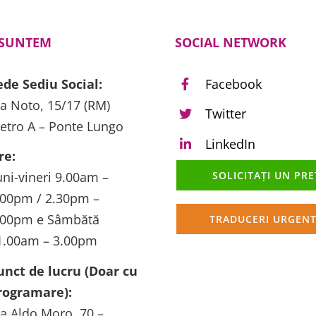
 SUNTEM
SOCIAL NETWORK
ede Sediu Social:
Facebook
ia Noto, 15/17 (RM)
Twitter
etro A – Ponte Lungo
LinkedIn
re:
SOLICITAȚI UN PRE
uni-vineri 9.00am –
.00pm / 2.30pm –
.00pm e Sâmbătă
TRADUCERI URGEN
1.00am – 3.00pm
unct de lucru (Doar cu
rogramare):
ia Aldo Moro, 70 –