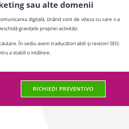
keting sau alte domenii
omunicarea digitală, ţinând cont de viteza cu care s-a
schidă granițele propriei activități.
tare. În sediu avem traducători abili și revizori SEO.
ru a stabili o intâlnire.
RICHIEDI PREVENTIVO