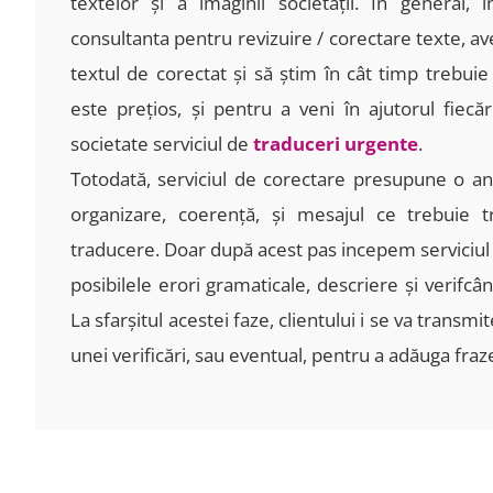
textelor și a imaginii societății.
În general, 
consultanta pentru revizuire / corectare texte, av
textul de corectat și să ştim în cât timp trebuie 
este preţios, și pentru a veni în ajutorul fiecăr
societate serviciul de
traduceri urgente
.
Totodată, serviciul de corectare presupune o anal
organizare, coerenţă, și mesajul ce trebuie t
traducere. Doar după acest pas incepem serviciul
posibilele erori gramaticale, descriere și verifcând
La sfarșitul acestei faze, clientului i se va trans
unei verificări, sau eventual, pentru a adăuga fraze 