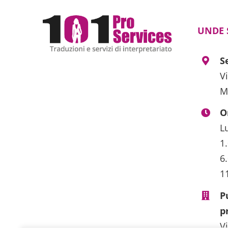
UNDE
S
V
M
O
L
1
6
1
P
p
V