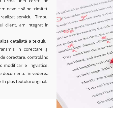
în urma unei cereri de
em nevoie să ne trimiteti
realizat serviciul. Timpul
ui client, am integrat în
iză detaliată a textului,
ransmis în corectare și
 de corectare, controlând
 modificările lingvistice.
mite documentul în vederea
în plus textului original.