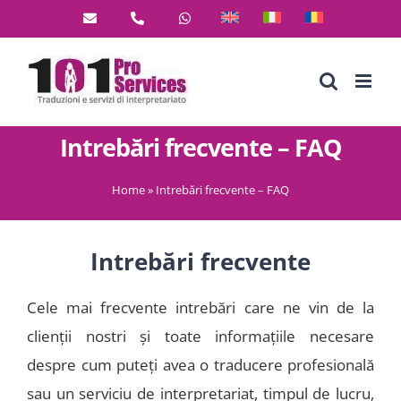
Skip
to
content
Intrebări frecvente – FAQ
Home
»
Intrebări frecvente – FAQ
Intrebări frecvente
Cele mai frecvente intrebări care ne vin de la
clienţii nostri și toate informaţiile necesare
despre cum puteţi avea o traducere profesională
sau un serviciu de interpretariat, timpul de lucru,